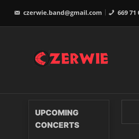
Skip
to
czerwie.band@gmail.com
669 71 
content
UPCOMING
CONCERTS