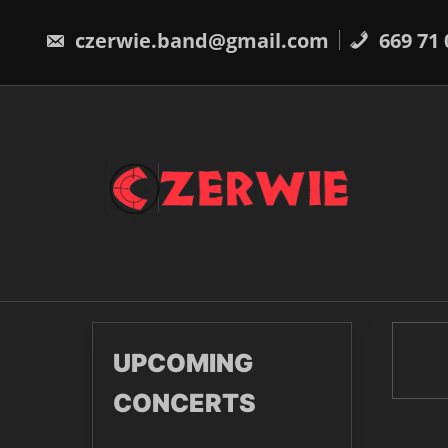
Skip
to
czerwie.band@gmail.com
669 71 
content
UPCOMING
CONCERTS