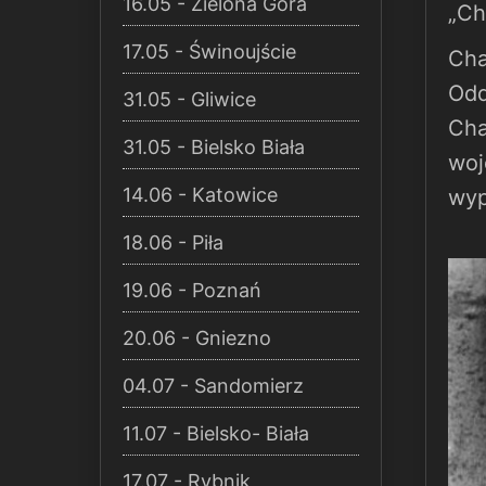
16.05 - Zielona Góra
„Ch
17.05 - Świnoujście
Cha
Odd
31.05 - Gliwice
Cha
31.05 - Bielsko Biała
woj
14.06 - Katowice
wyp
18.06 - Piła
19.06 - Poznań
20.06 - Gniezno
04.07 - Sandomierz
11.07 - Bielsko- Biała
17.07 - Rybnik