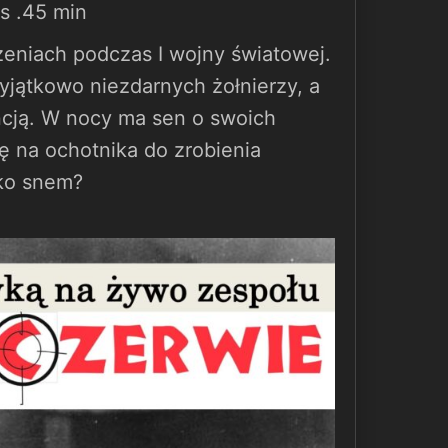
as .45 min
zeniach podczas I wojny światowej.
wyjątkowo niezdarnych żołnierzy, a
cją. W nocy ma sen o swoich
 na ochotnika do zrobienia
lko snem?